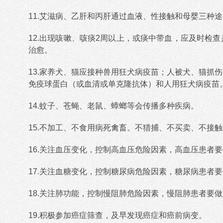
11.艾滋病、乙肝和丙肝通过血液、性接触和母婴三种
12.出现咳嗽、咳痰2周以上，或痰中带血，应及时检
治愈。
13.家养犬、猫应接种兽用狂犬病疫苗；人被犬、猫抓
免疫球蛋白（或血清或单克隆抗体）和人用狂犬病疫苗
14.蚊子、苍蝇、老鼠、蟑螂等会传播多种疾病。
15.不加工、不食用病死禽畜。不猎捕、不买卖、不接
16.关注血压变化，控制高血压危险因素，高血压患者
17.关注血糖变化，控制糖尿病危险因素，糖尿病患者
18.关注肺功能，控制慢阻肺危险因素，慢阻肺患者要
19.积极参加癌症筛查，及早发现癌症和癌前病变。