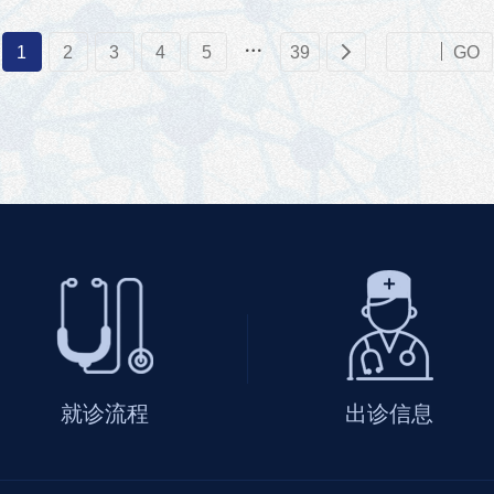

1
2
3
4
5
39

GO
就诊流程
出诊信息