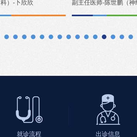
科）-卜欣欣
副主任医师-陈世鹏（神
就诊流程
出诊信息