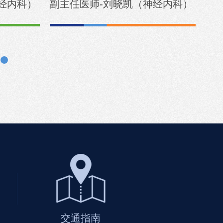
经内科）
副主任医师-刘晓凯（神经内科）
副
交通指南