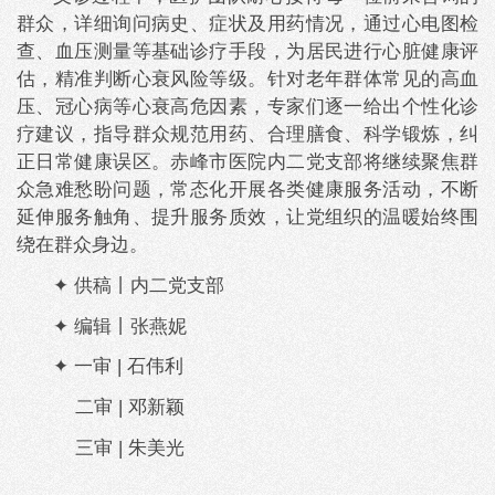
群众，详细询问病史、症状及用药情况，通过心电图检
查、血压测量等基础诊疗手段，为居民进行心脏健康评
估，精准判断心衰风险等级。针对老年群体常见的高血
压、冠心病等心衰高危因素，专家们逐一给出个性化诊
疗建议，指导群众规范用药、合理膳食、科学锻炼，纠
正日常健康误区。赤峰市医院内二党支部将继续聚焦群
众急难愁盼问题，常态化开展各类健康服务活动，不断
延伸服务触角、提升服务质效，让党组织的温暖始终围
绕在群众身边。
✦ 供稿丨内二党支部
✦ 编辑丨张燕妮
✦ 一审 | 石伟利
二审 | 邓新颖
三审 | 朱美光