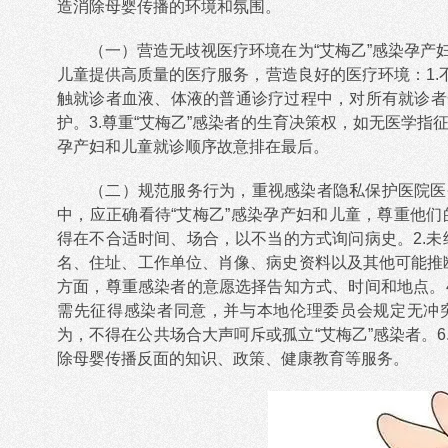
造消除母婴传播的环境和氛围。
（一）营造无歧视医疗环境在为“艾梅乙”感染孕产
儿童提供高质量的医疗服务，营造良好的医疗环境：1.不
触就诊者血液、体液的普通诊疗过程中，对所有就诊者
护。3.尊重“艾梅乙”感染者的生育决策权，如无医学指
孕产妇和儿童就诊顺序故意排在最后。
（二）规范服务行为，重视感染者隐私保护医院医
中，应正确看待“艾梅乙”感染孕产妇和儿童，尊重他们
得在不合适时间、场合，以不当的方式询问病史。2.
名、住址、工作单位、肖像、病史资料以及其他可能推断
方面，尊重感染者的意愿选择告知方式、时间和地点。
需先征得感染者同意，并与本地伦理委员会规定无冲突
为，不得在公共场合大声呵斥或孤立“艾梅乙”感染者。6
除母婴传播反面的知识、政策、健康教育等服务。