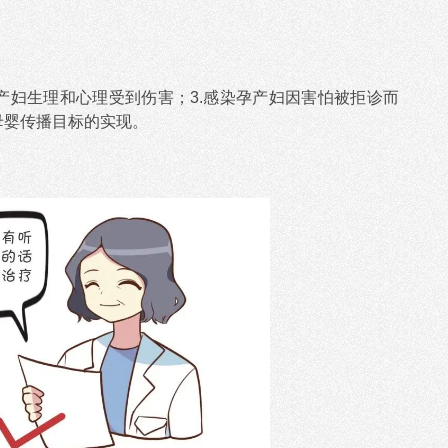
孕产妇生理和心理受到伤害；3.感染孕产妇因害怕被拒诊而
”母婴传播目标的实现。